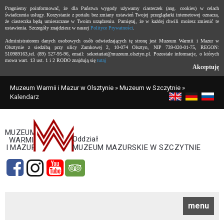
Pragniemy poinformować, że dla Państwa wygody używamy ciasteczek (ang. cookies) w celach
świadczenia usługy. Korzystanie z portalu bez zmiany ustawień Twojej przeglądarki internetowej oznacza,
że ciasteczka będą umieszczane w Twoim urządzeniu. Pamiętaj, że w każdej chwili możesz zmienić te
ustawienia. Szczegóły znajdziesz w naszej
Polityce Prywatności
.
Administratorem danych osobowych osób odwiedzających tę stronę jest Muzeum Warmii i Mazur w
Olsztynie z siedzibą przy ulicy Zamkowej 2, 10-074 Olsztyn, NIP 739-020-01-75, REGON:
510989163,tel. (89) 527-95-96, email: sekretariat@muzeum.olsztyn.pl. Pozostałe informacje, o których
mowa wart. 13 ust. 1 i 2 RODO znajdują się
tutaj
Akceptuję
Muzeum Warmii i Mazur w Olsztynie
»
Muzeum w Szczytnie
»
Kalendarz
MUZEUM
Oddział
WARMII
I MAZUR
MUZEUM MAZURSKIE W SZCZYTNIE
menu